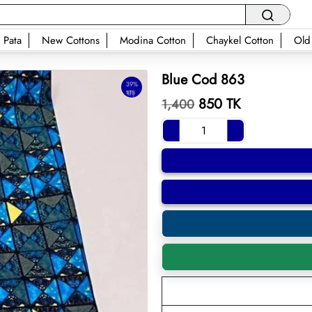
 Pata
New Cottons
Modina Cotton
Chaykel Cotton
Old
Blue Cod 863
39%
ছাড়
850 TK
1,400