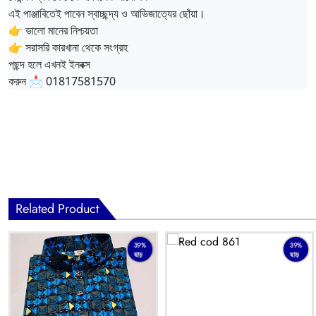
এই পাঞ্জাবিতেই পাবেন স্বাচ্ছন্দ্য ও আভিজাত্যের ছোঁয়া।
👉 ভালো মানের নিশ্চয়তা
👉 সরাসরি কারখানা থেকে সংগ্রহ
পছন্দ হলে এখনই ইনবক্স
করুন 📩 01817581570
Related Product
39%
39%
ছাড়
ছাড়