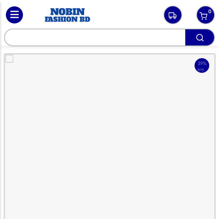
0
39%
ছাড়