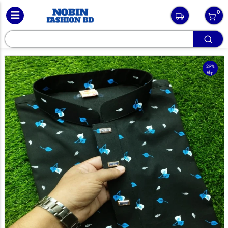
0
29%
ছাড়