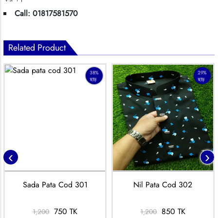
Call: 01817581570
Related Product
38%
29%
ছাড়
ছাড়
‹
›
Sada Pata Cod 301
Nil Pata Cod 302
750 TK
850 TK
1,200
1,200