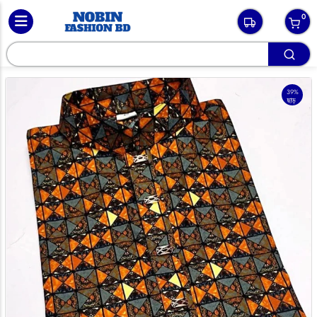
0
39%
ছাড়