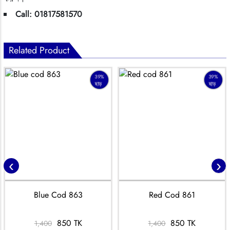
Call: 01817581570
Related Product
39%
39%
ছাড়
ছাড়
‹
›
Blue Cod 863
Red Cod 861
850 TK
850 TK
1,400
1,400